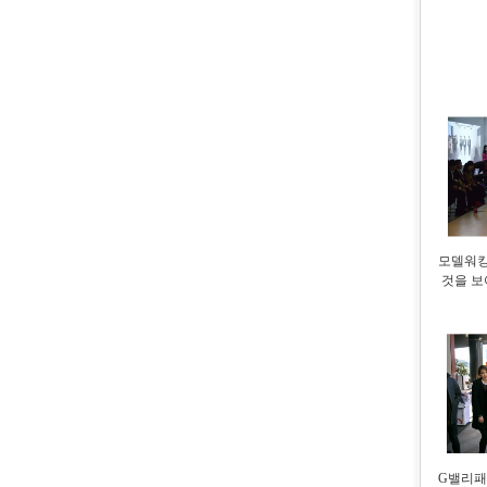
모델워킹
것을 보
G밸리패