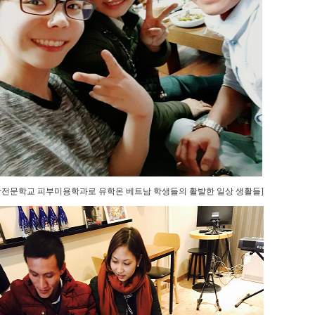
강전문학교 피부미용학과로 유학온 베트남 학생들의 활발한 일상 생활들]