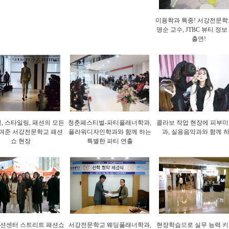
미용학과 특종! 서강전문학
명순 교수, JTBC 뷰티 정보
출연!
, 스타일링, 패션의 모든
청춘페스티벌-파티플래너학과,
콜라보 작업 현장에 피부
여준 서강전문학교 패션
플라워디자인학과와 함께 하는
과, 실용음악과와 함께 
쇼 현장
특별한 파티 연출
션센터 스트리트 패션쇼
서강전문학교 웨딩플래너학과,
현장학습으로 실무 능력 