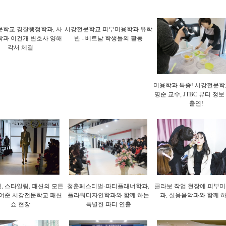
학교 경찰행정학과, 사
서강전문학교 피부미용학과 유학
과 이건개 변호사 양해
반 - 베트남 학생들의 활동
각서 체결
미용학과 특종! 서강전문학
명순 교수, JTBC 뷰티 정보
출연!
, 스타일링, 패션의 모든
청춘페스티벌-파티플래너학과,
콜라보 작업 현장에 피부
여준 서강전문학교 패션
플라워디자인학과와 함께 하는
과, 실용음악과와 함께 
쇼 현장
특별한 파티 연출