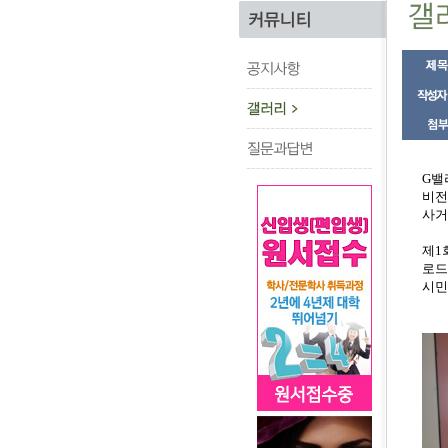
G밸
비전
사거
제1
로드
시민