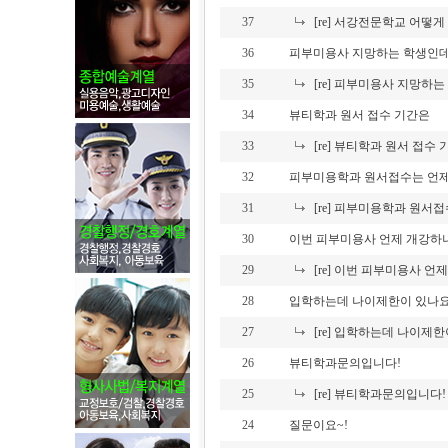
37
[re] 서강전문학교 어떻
36
피부미용사 지망하는 학생인
35
[re] 피부미용사 지망하
34
뷰티학과 원서 접수 기간은
33
[re] 뷰티학과 원서 접수
32
피부미용학과 원서접수는 언
31
[re] 피부미용학과 원서
30
이번 피부미용사 언제 개강하
29
[re] 이번 피부미용사 언
28
입학하는데 나이제한이 있나요
27
[re] 입학하는데 나이제한
26
뷰티학과문의입니다!
25
[re] 뷰티학과문의입니다!
24
질문이요~!