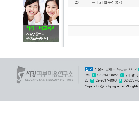
23
[re] 질문이요~!
본교
서울시 금천구 독산동 335-7
979
02-2637-6084
ydp@sg.
F
E
25
02-2637-6068
02-2637-
T
F
Copyright ⓒ bokji.sg.ac.kr. All right