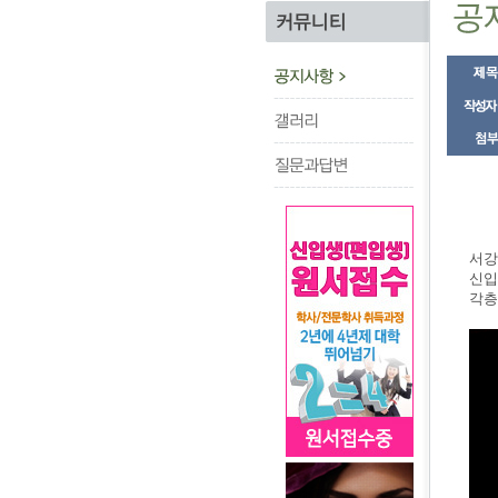
서강
서강
신입
각층