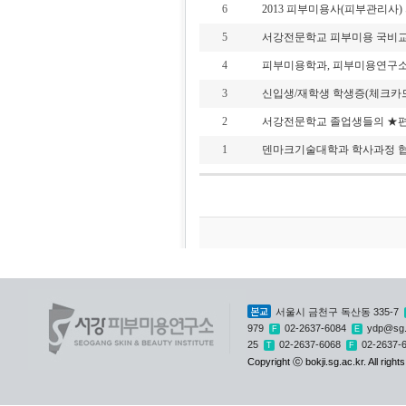
6
2013 피부미용사(피부관리사)
5
서강전문학교 피부미용 국비교
4
피부미용학과, 피부미용연구소 'SK
3
신입생/재학생 학생증(체크카
2
서강전문학교 졸업생들의 ★편입
1
덴마크기술대학과 학사과정 
본교
서울시 금천구 독산동 335-7
979
02-2637-6084
ydp@sg.
F
E
25
02-2637-6068
02-2637-
T
F
Copyright ⓒ bokji.sg.ac.kr. All right