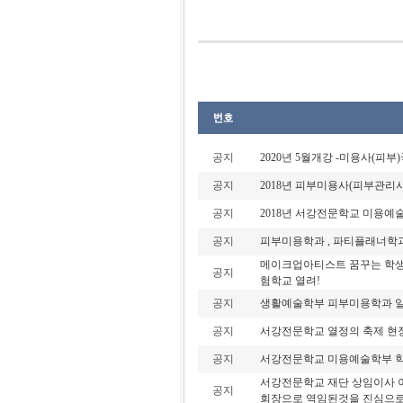
공지
2020년 5월개강 -미용사(피
공지
2018년 피부미용사(피부관리사
공지
2018년 서강전문학교 미용예
공지
피부미용학과 , 파티플래너학
메이크업아티스트 꿈꾸는 학생
공지
험학교 열려!
공지
생활예술학부 피부미용학과 일
공지
서강전문학교 열정의 축제 현장 (Fashi
공지
서강전문학교 미용예술학부 
서강전문학교 재단 상임이사 
공지
회장으로 역임된것을 진심으로