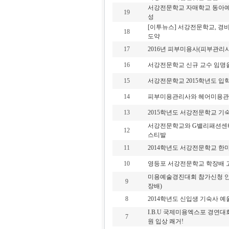
서강전문학교 자매학교 동아예
19
성
[이투뉴스] 서강전문학교, 경
18
도약
17
2016년 피부미용사(피부관리사
16
서강전문학교 신규 교수 임명
15
서강전문학교 2015학년도 입
14
피부미용관리사와 헤어미용관리
13
2015학년도 서강전문학교 기
서강전문학교와 G밸리패션센터
12
스티발
11
2014학년도 서강전문학교 한
10
영등포 서강전문학교 학장배 
미용예술경진대회 참가신청 안
9
장배)
8
2014학년도 신입생 기숙사 
I.B.U 국제미용엑스포 경연대
7
원 입상 쾌거!